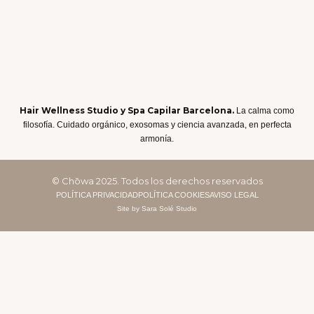
Hair Wellness Studio y Spa Capilar Barcelona.
La calma como
filosofía. Cuidado orgánico, exosomas y ciencia avanzada, en perfecta
armonía.
© Chōwa 2025. Todos los derechos reservados
POLÍTICA PRIVACIDAD
POLÍTICA COOKIES
AVISO LEGAL
Site by Sara Solé Studio