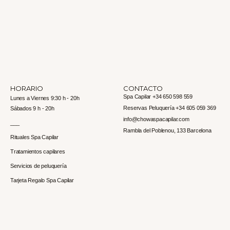
HORARIO
CONTACTO
Spa Capilar +34 650 598 559
Lunes a Viernes 9:30 h - 20h
Reservas Peluquería +34 605 059 369
Sábados 9 h - 20h
info@chowaspacapilar.com
___
Rambla del Poblenou, 133 Barcelona
Rituales Spa Capilar
Tratamientos capilares
Servicios de peluquería
Tarjeta Regalo Spa Capilar