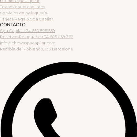
Rituales Spa Capilar
Tratamientos capilares
Servicios de peluquería
Tarjeta Regalo Spa Capilar
CONTACTO
Spa Capilar +34 650 598 559
Reservas Peluquería +34 605 059 369
info@chowaspacapilar.com
Rambla del Poblenou, 133 Barcelona