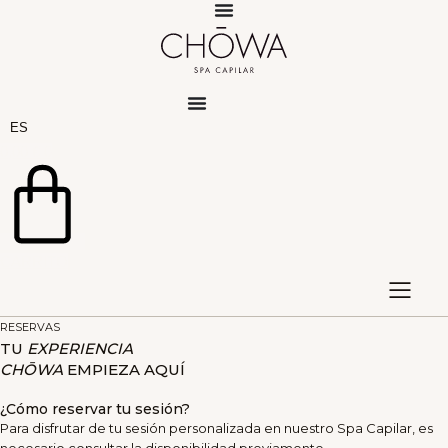
Saltar
al
contenido
ES
EN
0,00
€
0
CARRITO
RESERVAS
TU
EXPERIENCIA
CHŌWA
EMPIEZA AQUÍ
¿Cómo reservar tu sesión?
Para disfrutar de tu sesión personalizada en nuestro Spa Capilar, es
necesario consultar la disponibilidad previamente.