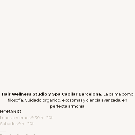
Hair Wellness Studio y Spa Capilar Barcelona.
La calma como
filosofía. Cuidado orgánico, exosomas y ciencia avanzada, en
perfecta armonía.
HORARIO
Lunes a Viernes 9:30 h - 20h
Sábados 9 h - 20h
___