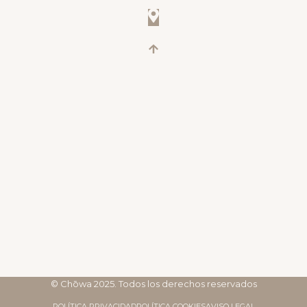
© Chōwa 2025. Todos los derechos reservados
POLÍTICA PRIVACIDAD
POLÍTICA COOKIES
AVISO LEGAL