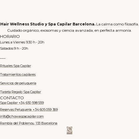
Hair Wellness Studio y Spa Capilar Barcelona.
La calma como filosofía.
Cuidado orgánico, exosomas y ciencia avanzada, en perfecta armonía.
HORARIO
Lunes a Viernes 9:30 h - 20h
Sábados 9 h - 20h
___
Rituales Spa Capilar
Tratamientos capilares
Servicios de peluquería
Tarjeta Regalo Spa Capilar
CONTACTO
Spa Capilar +34 650 598 559
Reservas Peluquería +34 605 059 369
info@chowaspacapilar.com
Rambla del Poblenou, 133 Barcelona