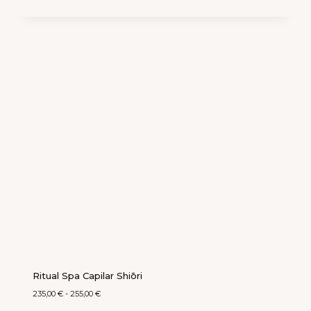
Ritual Spa Capilar Shiōri
235,00
€
-
255,00
€