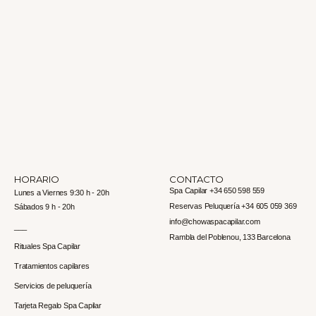
HORARIO
CONTACTO
Spa Capilar +34 650 598 559
Lunes a Viernes 9:30 h - 20h
Reservas Peluquería +34 605 059 369
Sábados 9 h - 20h
info@chowaspacapilar.com
___
Rambla del Poblenou, 133 Barcelona
Rituales Spa Capilar
Tratamientos capilares
Servicios de peluquería
Tarjeta Regalo Spa Capilar