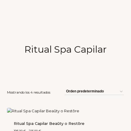
Ritual Spa Capilar
Mostrando los 4 resultados
Ritual Spa Capilar Beaūty o Restōre
195,00
€
-
215,00
€