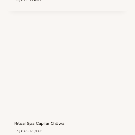
Ritual Spa Capilar Chōwa
155,00
€
-
175,00
€