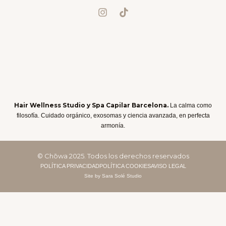
Hair Wellness Studio y Spa Capilar Barcelona.
La calma como
filosofía. Cuidado orgánico, exosomas y ciencia avanzada, en perfecta
armonía.
© Chōwa 2025. Todos los derechos reservados
POLÍTICA PRIVACIDAD
POLÍTICA COOKIES
AVISO LEGAL
Site by Sara Solé Studio