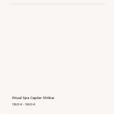
Ritual Spa Capilar Shōkai
138,00
€
-
158,00
€